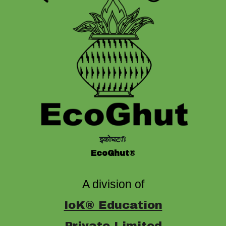
इकोघट®
EcoGhut
®
A division of
IoK® Education
Private Limited