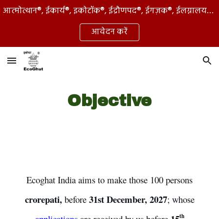
आत्मोत्थान®, ईकार्य®, इकोटॉक®, ईद्रौणपद®, ईगज़क®, ईलग्नालय®, ईलेंक®, गिफ्टोरिअम®, ऑघी®, विहारालय® एवम् इकोघट® हैतु तहसील स्तर पर वितरक बनिये
Skip to main content
Skip to navigation
आवेदन करें
Objective
Ecoghat India aims to make those 100 persons
crorepati,
31st December, 2027
before
; whose
th
15
applications
are received by us before